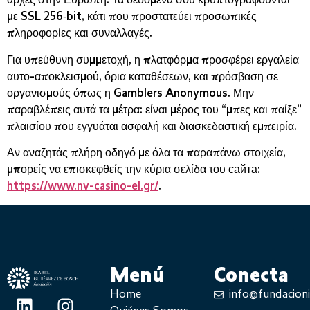
αρχές στην Ευρώπη. Τα δεδομένα σου κρυπτογραφούνται
με SSL 256‑bit, κάτι που προστατεύει προσωπικές
πληροφορίες και συναλλαγές.
Για υπεύθυνη συμμετοχή, η πλατφόρμα προσφέρει εργαλεία
αυτο-αποκλεισμού, όρια καταθέσεων, και πρόσβαση σε
οργανισμούς όπως η Gamblers Anonymous. Μην
παραβλέπεις αυτά τα μέτρα: είναι μέρος του “μπες και παίξε”
πλαισίου που εγγυάται ασφαλή και διασκεδαστική εμπειρία.
Αν αναζητάς πλήρη οδηγό με όλα τα παραπάνω στοιχεία,
μπορείς να επισκεφθείς την κύρια σελίδα του сайта:
https://www.nv-casino-el.gr/
.
Menú
Conecta
Home
info@fundacion