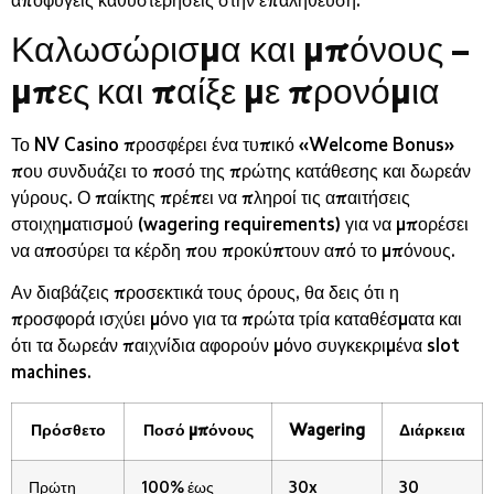
αποφύγεις καθυστερήσεις στην επαλήθευση.
Καλωσώρισμα και μπόνους –
μπες και παίξε με προνόμια
Το NV Casino προσφέρει ένα τυπικό «Welcome Bonus»
που συνδυάζει το ποσό της πρώτης κατάθεσης και δωρεάν
γύρους. Ο παίκτης πρέπει να πληροί τις απαιτήσεις
στοιχηματισμού (wagering requirements) για να μπορέσει
να αποσύρει τα κέρδη που προκύπτουν από το μπόνους.
Αν διαβάζεις προσεκτικά τους όρους, θα δεις ότι η
προσφορά ισχύει μόνο για τα πρώτα τρία καταθέσματα και
ότι τα δωρεάν παιχνίδια αφορούν μόνο συγκεκριμένα slot
machines.
Πρόσθετο
Ποσό μπόνους
Wagering
Διάρκεια
Πρώτη
100% έως
30x
30