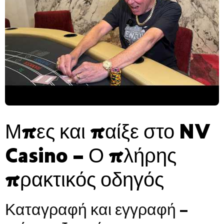
Μπες και παίξε στο NV
Casino – Ο πλήρης
πρακτικός οδηγός
Καταγραφή και εγγραφή –