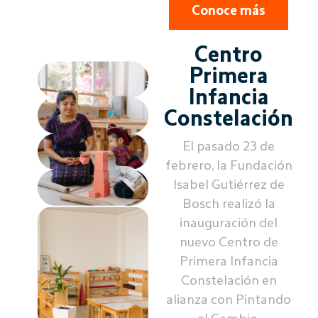
Conoce más
Centro
Primera
Infancia
Constelación
El pasado 23 de
febrero, la Fundación
Isabel Gutiérrez de
Bosch realizó la
inauguración del
nuevo Centro de
Primera Infancia
Constelación en
alianza con Pintando