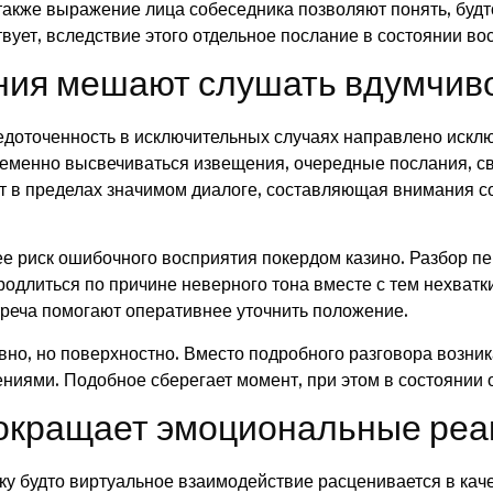
также выражение лица собеседника позволяют понять, будто
твует, вследствие этого отдельное послание в состоянии в
ния мешают слушать вдумчив
доточенность в исключительных случаях направлено исклю
ременно высвечиваться извещения, очередные послания, св
т в пределах значимом диалоге, составляющая внимания с
нее риск ошибочного восприятия покердом казино. Разбор п
родлиться по причине неверного тона вместе с тем нехватк
реча помогают оперативнее уточнить положение.
но, но поверхностно. Вместо подробного разговора возник
ниями. Подобное сберегает момент, при этом в состоянии 
окращает эмоциональные реа
ку будто виртуальное взаимодействие расценивается в кач