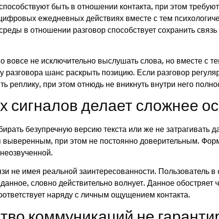
пособствуют быть в отношении контакта, при этом требуют
цифровых ежедневных действиях вместе с тем психологич
среды в отношении разговор способствует сохранить связь
о вовсе не исключительно выслушать слова, но вместе с т
ку разговора шанс раскрыть позицию. Если разговор регуля
ь реплику, при этом отнюдь не вникнуть внутри него полно
х сигналов делает сложнее о
бирать безупречную версию текста или же не затрагивать д
ся выверенным, при этом не постоянно доверительным. Фор
 неозвученной.
зи не имея реальной заинтересованности. Пользователь в
 данное, словно действительно волнует. Данное обостряет ч
оответствует наряду с личным ощущением контакта.
тво коммуникаций не гарантир