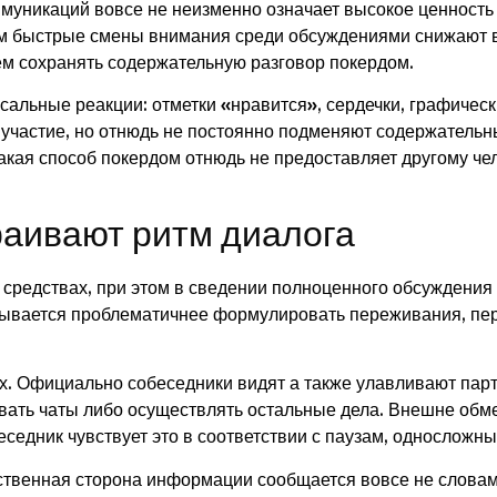
ммуникаций вовсе не неизменно означает высокое ценность 
 тем быстрые смены внимания среди обсуждениями снижают 
ем сохранять содержательную разговор покердом.
сальные реакции: отметки «нравится», сердечки, графичес
 участие, но отнюдь не постоянно подменяют содержательны
акая способ покердом отнюдь не предоставляет другому чел
раивают ритм диалога
средствах, при этом в сведении полноценного обсуждения 
зывается проблематичнее формулировать переживания, пе
х. Официально собеседники видят а также улавливают парт
ивать чаты либо осуществлять остальные дела. Внешне обм
еседник чувствует это в соответствии с паузам, односложн
ственная сторона информации сообщается вовсе не словами