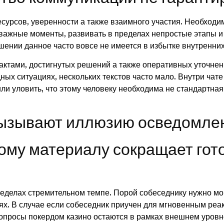
рсов, уверенности а также взаимного участия. Необходимо
 важные моменты, развивать в пределах непростые этапы и
шении данное часто вовсе не имеется в избытке внутренних
ктами, достигнутых решений а также оперативных уточнени
дных ситуациях, нескольких текстов часто мало. Внутри чат
или уловить, что этому человеку необходима не стандартна
ызывают иллюзию осведомле
ому материалу сокращает гот
ределах стремительном темпе. Порой собеседнику нужно мом
ях. В случае если собеседник приучен для мгновенным реак
просы покердом казино остаются в рамках внешнем уровне,